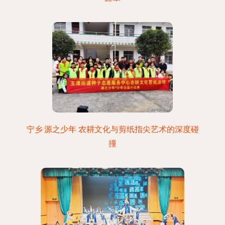
宁乡·源之少年 农耕文化与剪纸指尖艺术的深度碰
撞