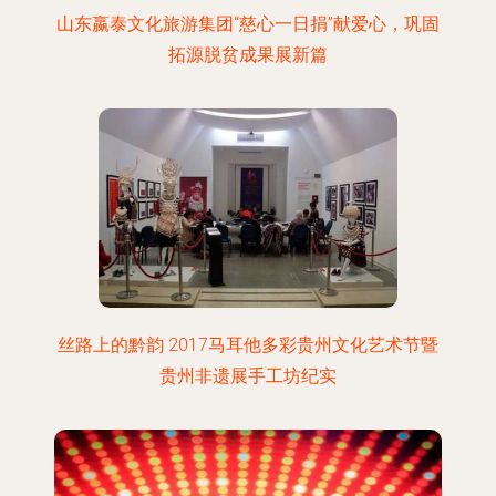
山东嬴泰文化旅游集团“慈心一日捐”献爱心，巩固
拓源脱贫成果展新篇
丝路上的黔韵 2017马耳他多彩贵州文化艺术节暨
贵州非遗展手工坊纪实