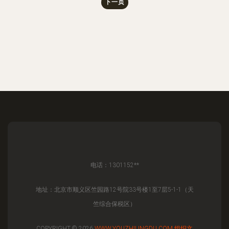
下一页
电话：1301152**
地址：北京市顺义区竺园路12号院33号楼1至7层5-1-1（天
竺综合保税区）
COPYRIGHT © 2026
WWW.YOUZHILINGDU.COM
组织文