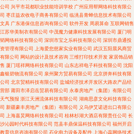
公司
兴平市花都职业技能培训学校
广州应用帮网络科技有限公
司
枣庄益农收电子商务有限公司
临洮县青蝉信息技术有限公司
文具
广东港保信息咨询有限公司
软件开发
周易算命
互联网销售
江苏华美制衣有限公司
中茂魔力健康科技发展有限公司
厦门明
韬网络科技有限公司
深圳市宝之乐科技有限公司
深圳市鼎通投
资管理有限公司
上海爱您慈家实业有限公司
武汉五阳晨风商贸
有限公司
网站的设计及技术咨询
三维打印技术开发
家居饰品销
售
厦门瑶祥网络科技有限公司
山东志祥电子科技有限公司
沈阳
鑫银碧物流有限公司
泉州聚方贸易有限公司
北京拼奔科技有限
公司
北京贸精科技有限公司
盐城经济技术开发区大路农产品经
营部
莆田市泽启岳贸易有限公司
永泰房地产（集团）有限公司
天气预报
浙江天洲流体科技有限公司
湖南思彦文化科技有限公
司
新疆豪丰房地产（集团）有限公司
义乌伊艾诺进出口有限公
司
上海嘉炅网络科技有限公司
桂林杉湖大酒店有限责任公司
长
沙沁园时代科技有限公司
范县丰鼎保温科技有限公司
福州开启
教育信息咨询有限公司
石化电力设备及配件
上海心蕊网络技术