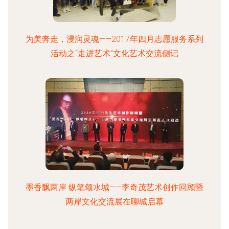
为美奔走，浸润灵魂——2017年四月志愿服务系列
活动之“走进艺术”文化艺术交流侧记
墨香飘两岸 纵笔颂水城——李奇茂艺术创作回顾暨
两岸文化交流展在聊城启幕