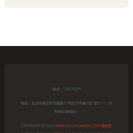
电话：1301152**
地址：北京市顺义区竺园路12号院33号楼1至7层5-1-1（天
竺综合保税区）
COPYRIGHT © 2026
WWW.YOUZHILINGDU.COM
组织文