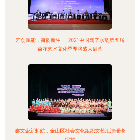
艺创赋能，荷韵新生——2021中国陶辛水韵第五届
荷花艺术文化季即将盛大启幕
鑫文企新起航，金山区社会文化组织文艺汇演璀璨
绽放