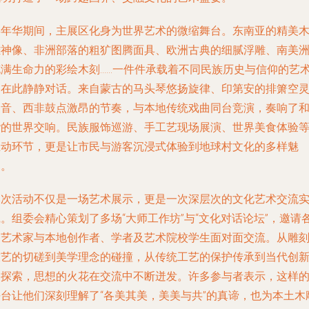
嘉年华期间，主展区化身为世界艺术的微缩舞台。东南亚的精美
雕神像、非洲部落的粗犷图腾面具、欧洲古典的细腻浮雕、南美
充满生命力的彩绘木刻……一件件承载着不同民族历史与信仰的艺
品在此静静对话。来自蒙古的马头琴悠扬旋律、印第安的排箫空
之音、西非鼓点激昂的节奏，与本地传统戏曲同台竞演，奏响了
谐的世界交响。民族服饰巡游、手工艺现场展演、世界美食体验
互动环节，更是让市民与游客沉浸式体验到地球村文化的多样魅
力。
本次活动不仅是一场艺术展示，更是一次深层次的文化艺术交流
。组委会精心策划了多场“大师工作坊”与“文化对话论坛”，邀请
国艺术家与本地创作者、学者及艺术院校学生面对面交流。从雕
技艺的切磋到美学理念的碰撞，从传统工艺的保护传承到当代创
的探索，思想的火花在交流中不断迸发。许多参与者表示，这样
平台让他们深刻理解了“各美其美，美美与共”的真谛，也为本土木