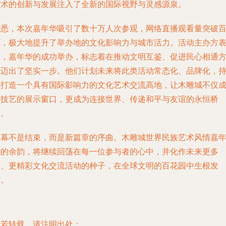
艺术的创新与发展注入了全新的国际视野与灵感源泉。
据悉，本次嘉年华吸引了数十万人次参观，网络直播观看量突破
万，极大地提升了举办地的文化影响力与城市活力。活动主办方
示，嘉年华的成功举办，标志着在推动文明互鉴、促进民心相通
面迈出了坚实一步。他们计划未来将此类活动常态化、品牌化，
续打造一个具有国际影响力的文化艺术交流高地，让木雕城不仅
为技艺的展示窗口，更成为连接世界、传递和平与友谊的永恒桥
梁。
落幕不是结束，而是新篇章的序曲。木雕城世界民族艺术风情嘉
华的余韵，将继续回荡在每一位参与者的心中，并化作未来更多
元、更精彩文化交流活动的种子，在全球文明的百花园中生根发
芽。
如若转载，请注明出处：