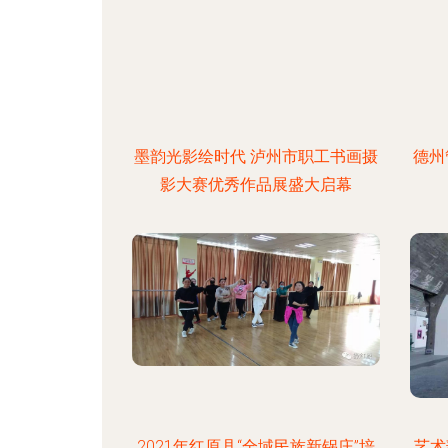
墨韵光影绘时代 泸州市职工书画摄
德州
影大赛优秀作品展盛大启幕
2021年红原县“全域民族新锅庄”培
艺术