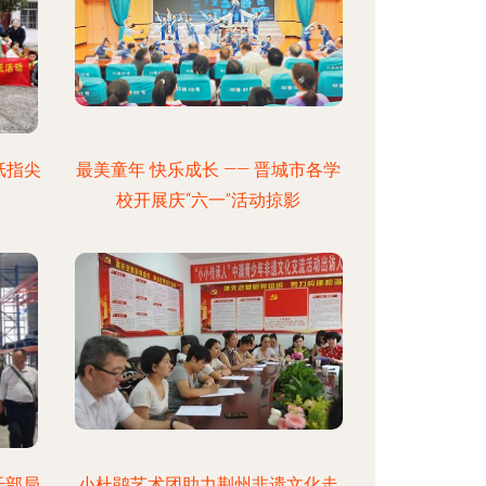
纸指尖
最美童年 快乐成长 —— 晋城市各学
校开展庆“六一”活动掠影
干部局
小杜鹃艺术团助力荆州非遗文化走