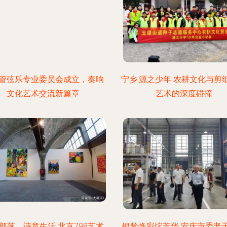
管弦乐专业委员会成立，奏响
宁乡·源之少年 农耕文化与剪
文化艺术交流新篇章
艺术的深度碰撞
部落，诗意生活 北京798艺术
银龄焕彩绽芳华 安庆市委老