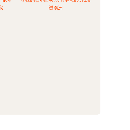
实
进澳洲