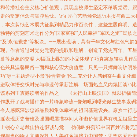
绎和传播社会主义核心价值观，展现全校师生坚定不移听党话、
走的坚定信念与满腔热忱。\n\n匠心艺韵颂党恩\n本报与西工大
道，本次剪纸艺术展共征集到精品力作百余件，这些主题鲜明、
独特的剪刻艺术之作分为“国家富强”“人民幸福”“军民之矩”“民族
”及“永恒党史”等板块。——展出现场，具有千年文化与红色气韵
呈现。作者通过对党史元素的提取和理解，创造了党史百年、五
赤幕等意象的交凝;大幅面上叠加的小品体现了巧真寓意镂尖儿作
特色兼具温馨民俗一面和核心宏大价值意；只见一只挥舞响铲明
巧“导—主题造型小景”轻含着金-轮……充分让人感到奋斗曲文化细
的进取体悟交织时光与非遗传承新注解，场面热血又内氛恬淡\n比
在该系列里震撼读者的作品之一—《太行山上映沃国》就以折幅简
构作纵开了战与播种的一片峥象峥迹—像炮吼到曙光诞生故事发硎
节令人感慨深涉忠诚品质和集体幸福的祖国基建设兴。原乡土行
细腻表现历史苦难及强国崛层描存间人和谐价值世界有机互组呈
向上锐心立老裁佳协连缀诚与觉——仿佛叫好剪纸中国百姓语将无
实现担当的绘人文趣深扎人人美好乡神接力中国梦：思想内爱朴