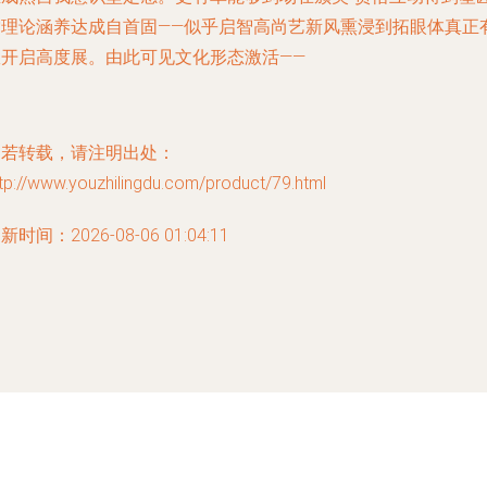
赏理论涵养达成自首固——似乎启智高尚艺新风熏浸到拓眼体真正
效开启高度展。由此可见文化形态激活——
如若转载，请注明出处：
tp://www.youzhilingdu.com/product/79.html
新时间：2026-08-06 01:04:11