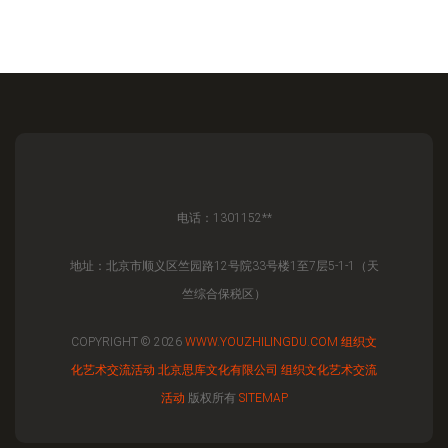
电话：1301152**
地址：北京市顺义区竺园路12号院33号楼1至7层5-1-1（天
竺综合保税区）
COPYRIGHT © 2026
WWW.YOUZHILINGDU.COM
组织文
化艺术交流活动
北京思库文化有限公司
组织文化艺术交流
活动
版权所有
SITEMAP