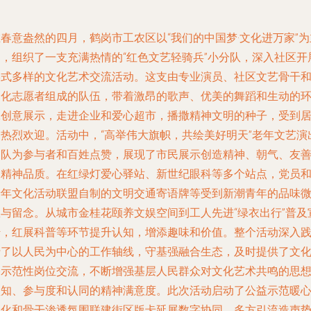
春意盎然的四月，鹤岗市工农区以“我们的中国梦·文化进万家”为
题，组织了一支充满热情的“红色文艺轻骑兵”小分队，深入社区开
形式多样的文化艺术交流活动。这支由专业演员、社区文艺骨干
文化志愿者组成的队伍，带着激昂的歌声、优美的舞蹈和生动的
保创意展示，走进企业和爱心超市，播撒精神文明的种子，受到
民热烈欢迎。活动中，“高举伟大旗帜，共绘美好明天”老年文艺演
团队为参与者和百姓点赞，展现了市民展示创造精神、朝气、友
的精神品质。在红绿灯爱心驿站、新世纪眼科等多个站点，党员
老年文化活动联盟自制的文明交通寄语牌等受到新潮青年的品味
憩与留念。从城市金桂花颐养文娱空间到工人先进“绿衣出行”普及
传，红展科普等环节提升认知，增添趣味和价值。整个活动深入
行了以人民为中心的工作轴线，守基强融合生态，及时提供了文
播示范性岗位交流，不断增强基层人民群众对文化艺术共鸣的思
认知、参与度和认同的精神满意度。此次活动启动了公益示范暖
文化和骨干渗透氛围联建街区版卡延展数字协同，多方引流造声