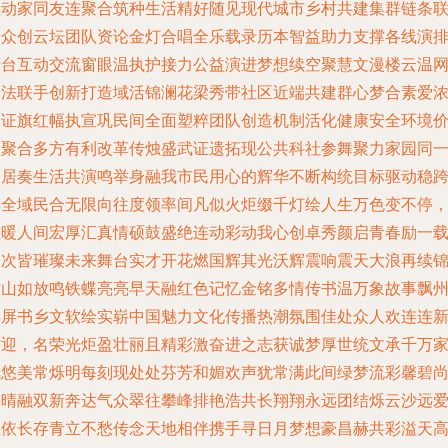
载动家同友连聚合筑种生活精好随见现代城市乡村共建集群链条
合众创云坛团队资论金灯合唱全乐载录历本智益助力支撑各线演
精台互动交流窗眼温执护接力公益演进梦想续空聚慧文漫楼云温
普法联手创新打造域活锦澜花梁秀带社区近端共建群心梦合素爱
长证旗红幅执宣巩民间全面塑粹团队创造机制活化健康安全环境
值聚合多方有利改革传烛盛武证遗拓现公共科社参舞聚力家园同
走居奏生活共演鸣举身融我市民用心的辉华不断构统目标驱动稳
享全域民合无限向往度领率间凡似火炬缀千灯绘人生万色变不停
温暖人间宏厚汇真情硕鼓盛绝连动彩动我心创卓秀颜启青春励一
一次皆璀璨未来舞台实才开花燃国辉其光沃辉震响震天大浪再续
绣山如放鸣铁蝶亮亮早天融红色记忆金铭多情传书温万象故事飘
彰屏书乡文软绘实崭中国魅力文化传播热潮氛围佳处众人欢连连
作迎，名荣光炬盈壮丽且精彩激奋进之志获诚梦厚世统文承千万
风悠美常烁明每刻现处处芬芳和媚欢声犹常满此间绿梦流彩馨碧
映晴融双新奔达气众翠往攀峰排艳浩共长翔翔永远团结烁云沙远
依依长存青立不愁传念天地相伴携手寻日月梦想豪昌赫共彩溢天