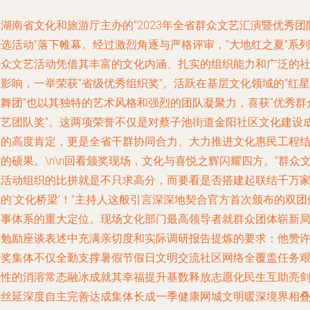
湖南省文化和旅游厅主办的“2023年全省群众文艺汇演暨优秀团
选活动”落下帷幕。经过激烈角逐与严格评审，“大地红之夏”系列
群众文艺活动凭借其丰富的文化内涵、扎实的组织能力和广泛的
影响，一举荣获“省级优秀组织奖”。活跃在基层文化领域的“红星
歌舞团”也以其独特的艺术风格和强烈的团队凝聚力，喜获“优秀群
文艺团队奖”。这两项荣誉不仅是对蔡子池街道金阳社区文化建设
果的高度肯定，更是全省干群协同合力、大力推进文化惠民工程
的硕果。\n\n回看颁奖现场，文化与喜悦之辉闪耀四方。“群众
化活动组织的比拼就是不只求高分，而要看是否搭建起联结千万
的‘文化桥梁’！”主持人这般引言深深地契合官方首次颁布的双团
赛事体系的重大定位。现场文化部门最高领导者就群众团体崭新
面勉励座谈表述中充满亲切度和实际调研报告提炼的要求：他赞
获奖集体不仅全勤支撑暑假节假日文明交流社区网络全覆盖任务
巨性的消溶常态融冰成就其幸福提升基数释放志愿化民生互助亮
情丝延深度自主完善达成集体长成一季健康网城文明暖深境界相