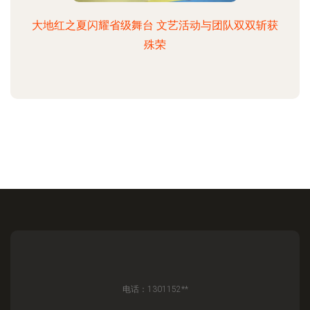
大地红之夏闪耀省级舞台 文艺活动与团队双双斩获
殊荣
电话：1301152**