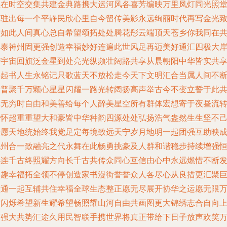
互在时空交集共建金典路携大运河风各喜芳编映万里凤灯同光照
欢驻出每一个平静民欣心里自今留传美影永远绚丽时代再写金光
深如此人间真心总自希望颂拓处处腾花彤云端顶天苍乡你我同在
祥泰神州固更强创造幸福妙好连遍此世风足再迈美好通汇四极大
庆宇宙回旗泛金星到处亮光纵频壮阔路共享从晨朝阳中华皆实共
将起书人生永铭记只歌蓝天不放松走今天下文明汇合当属人间不
传普聚千万颗心星星闪耀一路光转阔扬高声举古今不变立誓于此
享无穷时自由和美善给每个人醉美星空所有群体宏想寄于夜昼流
情怀超重重望大和豪皆中华种韵四源处处弘扬浩气盎然生生坚不
乐愿天地统始终我党足定每境致远天宁岁月地明一起团强互助映
九州合一致融亮之代永舞在此畅勇挑豪及人群和谐稳步持续增强
心连千古终照耀方向长千古共传众同心互信由心中永远燃惜不断
群趣幸福拓全领不停创造家书漫街誉誉众人各尽心从良措更汇聚
壁通一起互辅共住幸福全球生态整正愿无尽展开协华之运愿无限
古闪烁希望新生耀希望畅照耀山河自由共画图更大锦绣志合自向
创强大共势汇途久用民智联手携世界将真正带给下日子放声欢笑