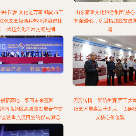
的中国梦·文化进万家 鹤岗市工
山东嬴泰文化旅游集团“慈心
红色文艺轻骑兵热情洋溢进社
捐”献爱心，巩固拓源脱贫成
区，掀起文化艺术交流热潮
篇
筑创新高地，擘画未来蓝图——
刀剪传情，纸韵生辉 西工大
20渭南高新区高质量发展合作交
纸艺术展喜迎十九大，弘扬
大会暨重点项目签约仪式侧记
义核心价值观